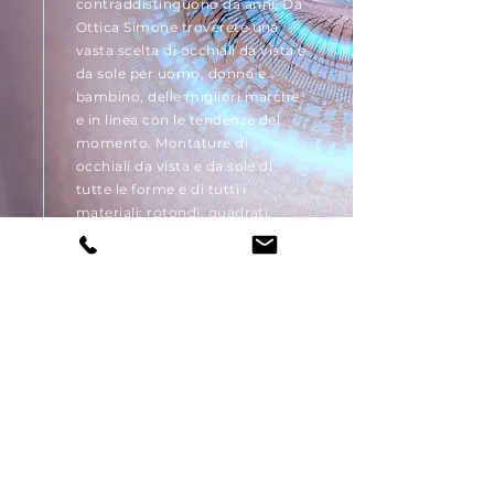
contraddistinguono da anni. Da
Ottica Simone troverete una
vasta scelta di occhiali da vista e
da sole per uomo, donna e
bambino, delle migliori marche
e in linea con le tendenze del
momento. Montature di
occhiali da vista e da sole di
tutte le forme e di tutti i
materiali: rotondi, quadrati,
rettangolari, ovali, esagonali,
triangolari, a goccia e in molti
altri stravaganti formati, in
diversi materiali come titanio o
acetato, in acciaio o legno, in
fibra di carbonio o con materiali
eco-friendly.
Leggi altro