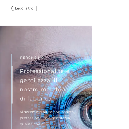
Leggi altro
PERCHÉ NOI
Professionalità e
gentilezza, il
nostro marchio
di fabbrica
Vi saremo d’aiuto con serietà,
professionalità e gentilezza,
qualità che ci